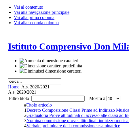
Vai al contenuto
Vai alla navigazione principale
Vai alla prima colonna
Vai alla seconda colonna
Istituto Comprensivo Don Mila
Home
A.s. 2020/2021
A.s. 2020/2021
Filtro titolo
Mostra #
#
Titolo articolo
1
Decreto Composizione Classi Prime ad Indirizzo Musica
2
Graduatoria Prove attitudinali di accesso alle classi ad I
3
Nomina commissione prove attitudinali indirizzo musica
4
Verbale preliminare della commissione esaminatrice