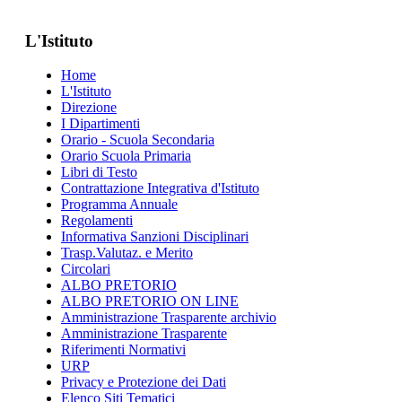
L'Istituto
Home
L'Istituto
Direzione
I Dipartimenti
Orario - Scuola Secondaria
Orario Scuola Primaria
Libri di Testo
Contrattazione Integrativa d'Istituto
Programma Annuale
Regolamenti
Informativa Sanzioni Disciplinari
Trasp.Valutaz. e Merito
Circolari
ALBO PRETORIO
ALBO PRETORIO ON LINE
Amministrazione Trasparente archivio
Amministrazione Trasparente
Riferimenti Normativi
URP
Privacy e Protezione dei Dati
Elenco Siti Tematici